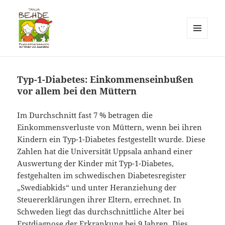
MENÜ
UND
Praxis T. Behde / Erwitte
WIDGETS
Typ-1-Diabetes: Einkommenseinbußen
vor allem bei den Müttern
Im Durchschnitt fast 7 % betragen die
Einkommensverluste von Müttern, wenn bei ihren
Kindern ein Typ-1-Diabetes festgestellt wurde. Diese
Zahlen hat die Universität Uppsala anhand einer
Auswertung der Kinder mit Typ-1-Diabetes,
festgehalten im schwedischen Diabetesregister
„Swediabkids“ und unter Heranziehung der
Steuererklärungen ihrer Eltern, errechnet. In
Schweden liegt das durchschnittliche Alter bei
Erstdiagnose der Erkrankung bei 9 Jahren. Dies