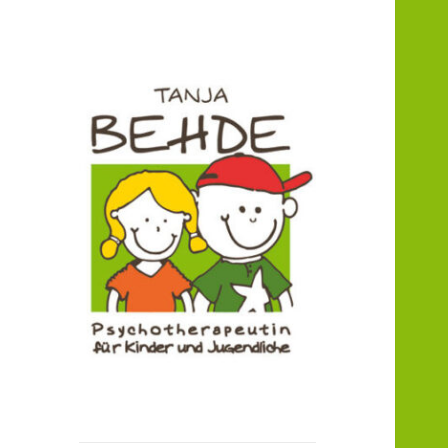
Praxis für Kinder- und
Praxis T. Behde /
Jugendlichenpsychotherapie
Erwitte