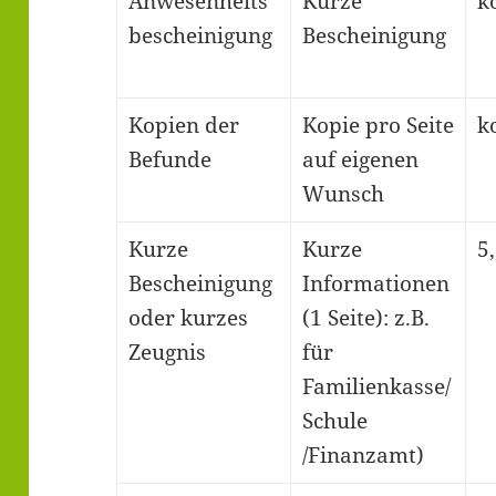
Anwesenheits
Kurze
k
bescheinigung
Bescheinigung
Kopien der
Kopie pro Seite
k
Befunde
auf eigenen
Wunsch
Kurze
Kurze
5
Bescheinigung
Informationen
oder kurzes
(1 Seite): z.B.
Zeugnis
für
Familienkasse/
Schule
/Finanzamt)