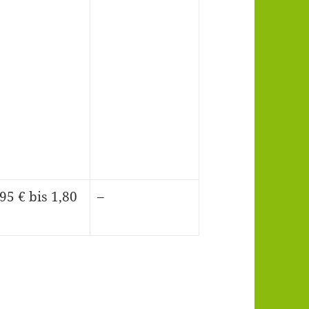
,95 € bis 1,80
–