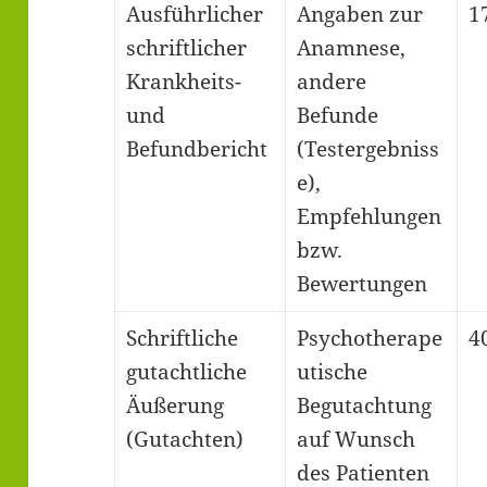
Ausführlicher
Angaben zur
1
schriftlicher
Anamnese,
Krankheits-
andere
und
Befunde
Befundbericht
(Testergebniss
e),
Empfehlungen
bzw.
Bewertungen
Schriftliche
Psychotherape
4
gutachtliche
utische
Äußerung
Begutachtung
(Gutachten)
auf Wunsch
des Patienten