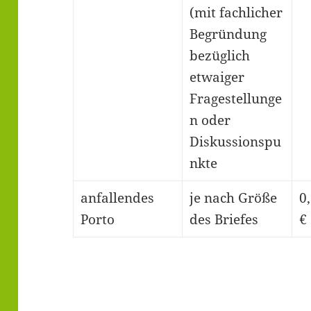
(mit fachlicher
Begründung
bezüglich
etwaiger
Fragestellunge
n oder
Diskussionspu
nkte
anfallendes
je nach Größe
0
Porto
des Briefes
€