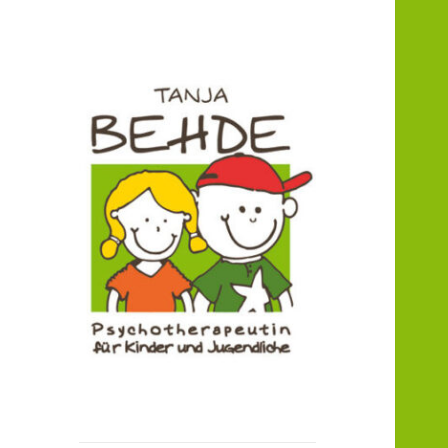
Praxis für Kinder- und
Praxis T. Behde /
Jugendlichenpsychotherapie
Erwitte