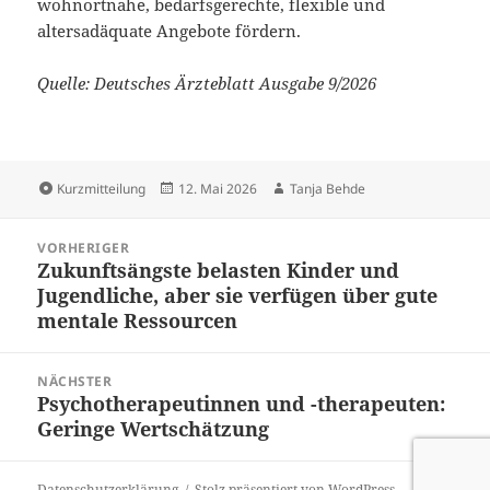
wohnortnahe, bedarfsgerechte, flexible und
altersadäquate Angebote fördern.
Quelle: Deutsches Ärzteblatt Ausgabe 9/2026
Format
Veröffentlicht
Autor
Kurzmitteilung
12. Mai 2026
Tanja Behde
am
Beitragsnavigation
VORHERIGER
Zukunftsängste belasten Kinder und
Vorheriger
Jugendliche, aber sie verfügen über gute
Beitrag:
mentale Ressourcen
NÄCHSTER
Psychotherapeutinnen und -therapeuten:
Nächster
Geringe Wertschätzung
Beitrag:
Datenschutzerklärung
Stolz präsentiert von WordPress