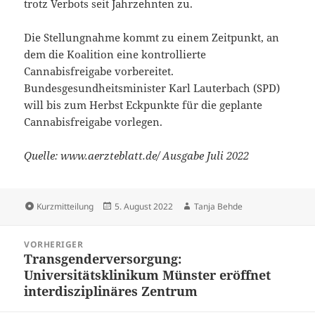
trotz Verbots seit Jahrzehnten zu.
Die Stellungnahme kommt zu einem Zeitpunkt, an
dem die Koalition eine kontrollierte
Cannabisfreigabe vorbereitet.
Bundesgesundheitsminister Karl Lauterbach (SPD)
will bis zum Herbst Eckpunkte für die geplante
Cannabisfreigabe vorlegen.
Quelle: www.aerzteblatt.de/ Ausgabe Juli 2022
Format
Veröffentlicht
Autor
Kurzmitteilung
5. August 2022
Tanja Behde
am
Beitragsnavigation
VORHERIGER
Transgenderversorgung:
Vorheriger
Universitätsklinikum Münster eröffnet
Beitrag:
interdisziplinäres Zentrum