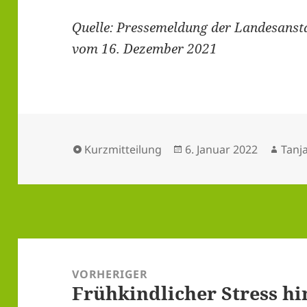
Quelle: Pressemeldung der Landesanst
vom 16. Dezember 2021
Format
Veröffentlicht
Auto
Kurzmitteilung
6. Januar 2022
Tanj
am
Beitragsnavigation
VORHERIGER
Frühkindlicher Stress hi
Vorheriger