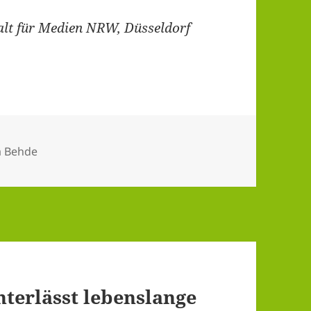
alt für Medien NRW, Düsseldorf
r
a Behde
nterlässt lebenslange