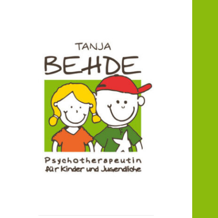
Praxis für Kinder- und
Praxis T. Behde /
Jugendlichenpsychotherapie
Erwitte