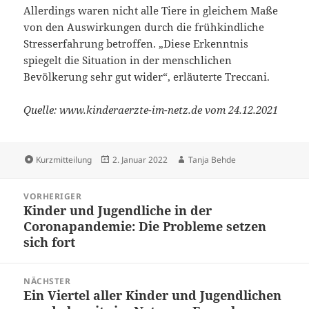
Allerdings waren nicht alle Tiere in gleichem Maße
von den Auswirkungen durch die frühkindliche
Stresserfahrung betroffen. „Diese Erkenntnis
spiegelt die Situation in der menschlichen
Bevölkerung sehr gut wider“, erläuterte Treccani.
Quelle: www.kinderaerzte-im-netz.de vom 24.12.2021
Format
Veröffentlicht
Autor
Kurzmitteilung
2. Januar 2022
Tanja Behde
am
Beitragsnavigation
VORHERIGER
Kinder und Jugendliche in der
Vorheriger
Coronapandemie: Die Probleme setzen
Beitrag:
sich fort
NÄCHSTER
Ein Viertel aller Kinder und Jugendlichen
Nächster