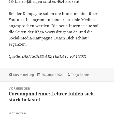
18- bis 25-Jährigen sind es 46,4 Prozent.
Bei der Kampagne sollen die Konsumenten über
Youtube, Instagram und andere soziale Medien
angesprochen werden. Die neue Internetseite soll
die Seiten der BZgA www.drugcom.de und die
Social-Media-Kampagne „Mach Dich schlau“
ergänzen.
Quelle: DEUTSCHES ÄRZTEBLATT PP 1/2021
Format
Veröffentlicht
Autor
Kurzmitteilung
20. Januar 2021
Tanja Behde
am
Beitragsnavigation
VORHERIGER
Coronapandemie: Lehrer fühlen sich
Vorheriger
stark belastet
Beitrag:
NÄCHSTER