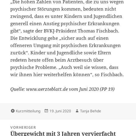
„Die hohen Zahlen von Patienten, die zu uns wegen
psychischer Störungen kommen, bedeuten nicht
zwingend, dass es unter Kindern und Jugendlichen
generell einen Anstieg psychischer Erkrankungen
gibt“, sagte der BVKJ-Präsident Thomas Fischbach.
Die Entwicklung gehe „sicher auch auf einen
offeneren Umgang mit psychischen Erkrankungen
zurück“. Kinder und Jugendliche sowie Eltern
redeten heute offen beim Arztbesuch über
psychische Probleme. „Auch weil sie wissen, dass
wir ihnen hier weiterhelfen können“, so Fischbach.
Quelle: www.aerzteblatt.de vom Juni 2020 (PP 19)
Format
Veröffentlicht
Autor
Kurzmitteilung
19. Juni 2020
Tanja Behde
am
Beitragsnavigation
VORHERIGER
Übergewicht mit 3 Jahren vervierfacht
Vorheriger