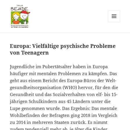
MENÜ
UND
Praxis T. Behde / Erwitte
WIDGETS
Europa: Vielfältige psychische Probleme
von Teenagern
Jugendliche im Pubertätsalter haben in Europa
häufiger mit mentalen Problemen zu kämpfen. Das
geht aus einem Bericht des Europa-Büros der Welt­
gesund­heits­organi­sation (WHO) hervor, für den die
Gesundheit und das Sozialverhalten von elf- bis 15-
jährigen Schulkindern aus 45 Ländern unter die
Lupe genommen wurde. Das Ergebnis: Das mentale
Wohlbefinden der Befragten ging 2018 im Vergleich
zu 2014 in mehreren Staaten zurück. Es nimmt
zudem tendenziell mehr ab, je älter die Kinder