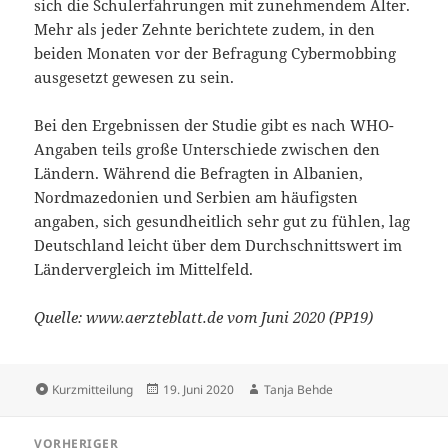
sich die Schulerfahrungen mit zunehmendem Alter.
Mehr als jeder Zehnte berichtete zudem, in den
beiden Monaten vor der Befragung Cybermobbing
ausgesetzt gewesen zu sein.
Bei den Ergebnissen der Studie gibt es nach WHO-
Angaben teils große Unterschiede zwischen den
Ländern. Während die Befragten in Albanien,
Nordmazedonien und Serbien am häufigsten
angaben, sich gesundheitlich sehr gut zu fühlen, lag
Deutschland leicht über dem Durchschnittswert im
Ländervergleich im Mittelfeld.
Quelle: www.aerzteblatt.de vom Juni 2020 (PP19)
Format
Veröffentlicht
Autor
Kurzmitteilung
19. Juni 2020
Tanja Behde
am
Beitragsnavigation
VORHERIGER