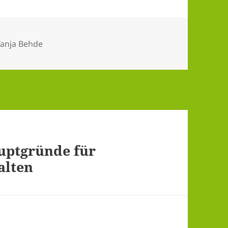
utor
Tanja Behde
uptgründe für
alten