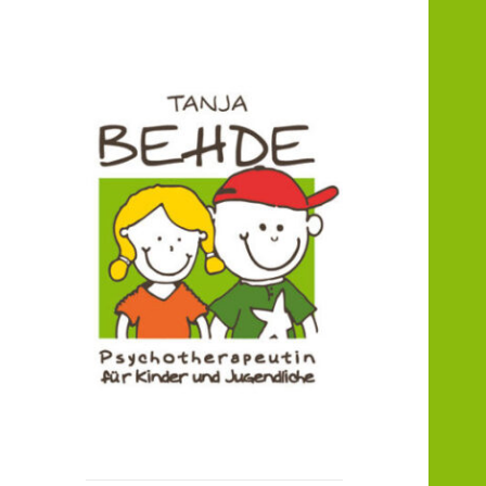
Praxis für Kinder- und
Praxis T. Behde /
Jugendlichenpsychotherapie
Erwitte