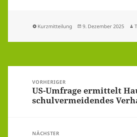
Format
Veröffentlicht
A
Kurzmitteilung
9. Dezember 2025
am
Beitragsnavigation
VORHERIGER
US-Umfrage ermittelt Ha
Vorheriger
schulvermeidendes Verh
Beitrag:
NÄCHSTER