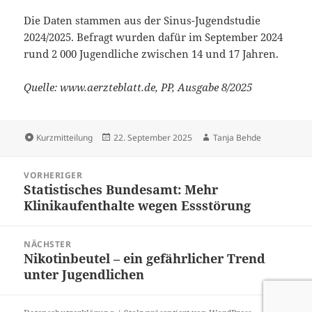
Die Daten stammen aus der Sinus-Jugendstudie
2024/2025. Befragt wurden dafür im September 2024
rund 2 000 Jugendliche zwischen 14 und 17 Jahren.
Quelle: www.aerzteblatt.de, PP, Ausgabe 8/2025
Format
Veröffentlicht
Autor
Kurzmitteilung
22. September 2025
Tanja Behde
am
Beitragsnavigation
VORHERIGER
Statistisches Bundesamt: Mehr
Vorheriger
Klinikaufenthalte wegen Essstörung
Beitrag:
NÄCHSTER
Nikotinbeutel – ein gefährlicher Trend
Nächster
unter Jugendlichen
Beitrag: