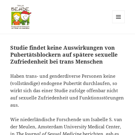
MENÜ
UND
Praxis T. Behde / Erwitte
WIDGETS
Studie findet keine Auswirkungen von
Pubertätsblockern auf spätere sexuelle
Zufriedenheit bei trans Menschen
Haben trans- und genderdiverse Personen keine
(vollständige) endogene Pubertät durchlaufen, so
wirkt sich das einer Studie zufolge offenbar nicht
auf sexuelle Zufriedenheit und Funktionsstörungen
aus.
Wie niederländische Forschende um Isabelle S. van
der Meulen, Amsterdam University Medical Center,
in
The Journal of Sexual Medicine
berichten, gab es