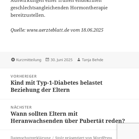
Auswirkungen einer frühen endokrinen
geschlechtsangleichenden Hormontherapie
bereitzustellen.
Quelle: www.aerzteblatt.de vom 18.06.2025
Format
Veröffentlicht
Autor
Kurzmitteilung
30. Juni 2025
Tanja Behde
am
Beitragsnavigation
VORHERIGER
Kind mit Typ-1-Diabetes belastet
Vorheriger
Beziehung der Eltern
Beitrag:
NÄCHSTER
Wann sollten Eltern mit
Nächster
Heranwachsenden über Pubertät reden?
Beitrag:
Datenschutzerklärung
Stolz präsentiert von WordPress