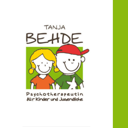
Praxis für Kinder- und
Praxis T. Behde /
Jugendlichenpsychotherapie
Erwitte