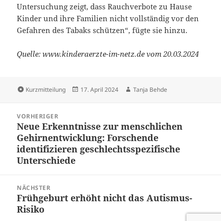
Untersuchung zeigt, dass Rauchverbote zu Hause
Kinder und ihre Familien nicht vollständig vor den
Gefahren des Tabaks schützen“, fügte sie hinzu.
Quelle: www.kinderaerzte-im-netz.de vom 20.03.2024
Format
Veröffentlicht
Autor
Kurzmitteilung
17. April 2024
Tanja Behde
am
Beitragsnavigation
VORHERIGER
Neue Erkenntnisse zur menschlichen
Vorheriger
Gehirnentwicklung: Forschende
Beitrag:
identifizieren geschlechtsspezifische
Unterschiede
NÄCHSTER
Frühgeburt erhöht nicht das Autismus-
Nächster
Risiko
Beitrag: