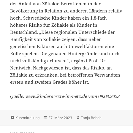
der Anteil von Zöliakie-Betroffenen in der
Bevölkerung in Relation zu anderen Ländern relativ
hoch. Schwedische Kinder haben ein 1,8-fach
höheres Risiko für Zöliakie als Kinder in
Deutschland. „Diese regionalen Unterschiede der
Häufigkeit von Zöliakie zeigen, dass neben
genetischen Faktoren auch Umweltfaktoren eine
Rolle spielen. Die genauen Hintergründe sind noch
nicht vollständig erforscht“, ergänzt Prof. Dr.
Nentwich. Nachgewiesen ist, dass das Risiko, an
Zöliakie zu erkranken, bei betroffenen Verwandten
ersten und zweiten Grades höher ist.
Quelle: www.kinderaerzte-im-netz.de vom 09.03.2023
Format
Veröffentlicht
Autor
Kurzmitteilung
27. März 2023
Tanja Behde
am
Beitragsnavigation