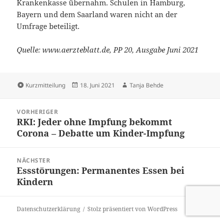
Krankenkasse übernahm. Schulen in Hamburg,
Bayern und dem Saarland waren nicht an der
Umfrage beteiligt.
Quelle: www.aerzteblatt.de, PP 20, Ausgabe Juni 2021
Format
Veröffentlicht
Autor
Kurzmitteilung
18. Juni 2021
Tanja Behde
am
Beitragsnavigation
VORHERIGER
RKI: Jeder ohne Impfung bekommt
Vorheriger
Corona – Debatte um Kinder-Impfung
Beitrag:
NÄCHSTER
Essstörungen: Permanentes Essen bei
Nächster
Kindern
Beitrag:
Datenschutzerklärung
Stolz präsentiert von WordPress