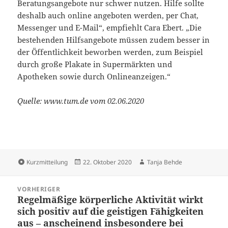
Beratungsangebote nur schwer nutzen. Hilfe sollte
deshalb auch online angeboten werden, per Chat,
Messenger und E-Mail“, empfiehlt Cara Ebert. „Die
bestehenden Hilfsangebote müssen zudem besser in
der Öffentlichkeit beworben werden, zum Beispiel
durch große Plakate in Supermärkten und
Apotheken sowie durch Onlineanzeigen.“
Quelle: www.tum.de vom 02.06.2020
Format
Veröffentlicht
Autor
Kurzmitteilung
22. Oktober 2020
Tanja Behde
am
Beitragsnavigation
VORHERIGER
Regelmäßige körperliche Aktivität wirkt
Vorheriger
sich positiv auf die geistigen Fähigkeiten
Beitrag:
aus – anscheinend insbesondere bei