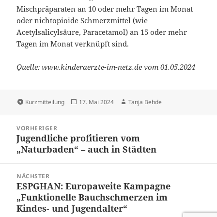
Mischpräparaten an 10 oder mehr Tagen im Monat
oder nichtopioide Schmerzmittel (wie
Acetylsalicylsäure, Paracetamol) an 15 oder mehr
Tagen im Monat verknüpft sind.
Quelle: www.kinderaerzte-im-netz.de vom 01.05.2024
Format
Veröffentlicht
Autor
Kurzmitteilung
17. Mai 2024
Tanja Behde
am
Beitragsnavigation
VORHERIGER
Jugendliche profitieren vom
Vorheriger
„Naturbaden“ – auch in Städten
Beitrag:
NÄCHSTER
ESPGHAN: Europaweite Kampagne
Nächster
„Funktionelle Bauchschmerzen im
Beitrag:
Kindes- und Jugendalter“