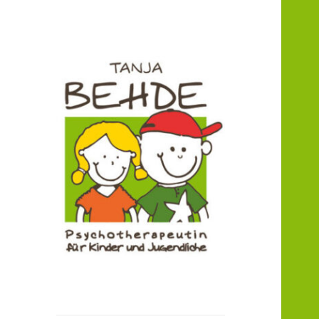
Praxis für Kinder- und
Praxis T. Behde /
Jugendlichenpsychotherapie
Erwitte