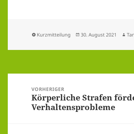
Format
Veröffentlicht
Au
Kurzmitteilung
30. August 2021
Ta
am
Beitragsnavigation
VORHERIGER
Körperliche Strafen förd
Vorheriger
Verhaltensprobleme
Beitrag: