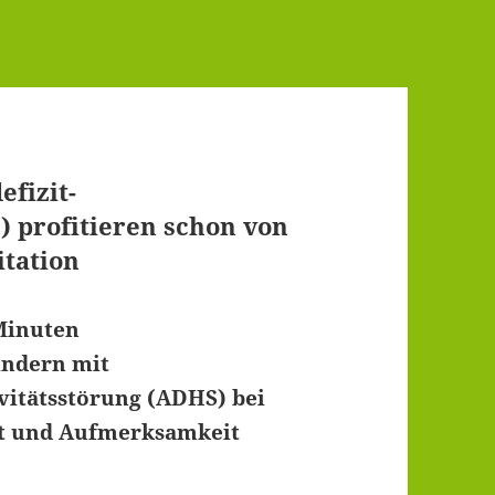
fizit-
) profitieren schon von
tation
Minuten
indern mit
vitätsstörung (ADHS) bei
it und Aufmerksamkeit