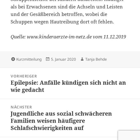
als bei Erwachsenen sind die Achseln und Leisten
und der Gesäßbereich betroffen, wobei die
Schuppen wegen Hautreibung dort oft fehlen.
Quelle: www.kinderaerzte-im-netz.de vom 11.12.2019
Format
Veröffentlicht
Autor
Kurzmitteilung
5. Januar 2020
Tanja Behde
am
Beitragsnavigation
VORHERIGER
Epilepsie: Anfälle kündigen sich nicht an
Vorheriger
wie gedacht
Beitrag:
NÄCHSTER
Jugendliche aus sozial schwächeren
Nächster
Familien weisen häufigere
Beitrag:
Schlafschwierigkeiten auf