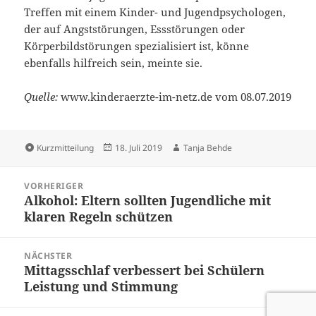
Treffen mit einem Kinder- und Jugendpsychologen,
der auf Angststörungen, Essstörungen oder
Körperbildstörungen spezialisiert ist, könne
ebenfalls hilfreich sein, meinte sie.
Quelle:
www.kinderaerzte-im-netz.de vom 08.07.2019
Format
Veröffentlicht
Autor
Kurzmitteilung
18. Juli 2019
Tanja Behde
am
Beitragsnavigation
VORHERIGER
Alkohol: Eltern sollten Jugendliche mit
Vorheriger
klaren Regeln schützen
Beitrag:
NÄCHSTER
Mittagsschlaf verbessert bei Schülern
Nächster
Leistung und Stimmung
Beitrag: