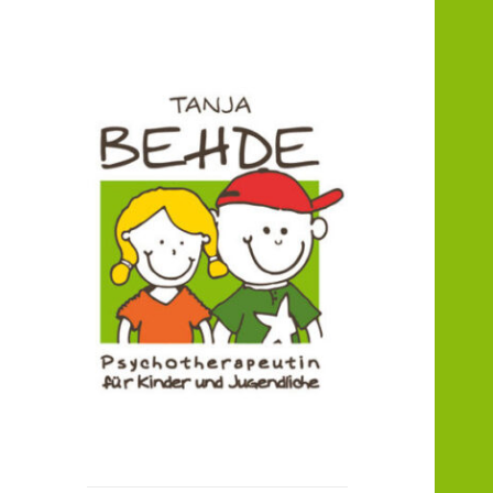
Praxis für Kinder- und
Praxis T. Behde /
Jugendlichenpsychotherapie
Erwitte