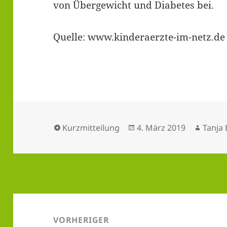
von Übergewicht und Diabetes bei.
Quelle: www.kinderaerzte-im-netz.de
Format
Veröffentlicht
Autor
Kurzmitteilung
4. März 2019
Tanja
am
Beitragsnavigation
VORHERIGER