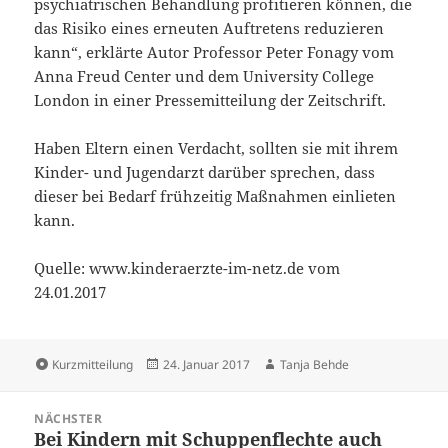
psychiatrischen Behandlung profitieren können, die
das Risiko eines erneuten Auftretens reduzieren
kann“, erklärte Autor Professor Peter Fonagy vom
Anna Freud Center und dem University College
London in einer Pressemitteilung der Zeitschrift.
Haben Eltern einen Verdacht, sollten sie mit ihrem
Kinder- und Jugendarzt darüber sprechen, dass
dieser bei Bedarf frühzeitig Maßnahmen einlieten
kann.
Quelle: www.kinderaerzte-im-netz.de vom
24.01.2017
Format
Veröffentlicht
Autor
Kurzmitteilung
24. Januar 2017
Tanja Behde
am
Beitragsnavigation
NÄCHSTER
Bei Kindern mit Schuppenflechte auch
Nächster